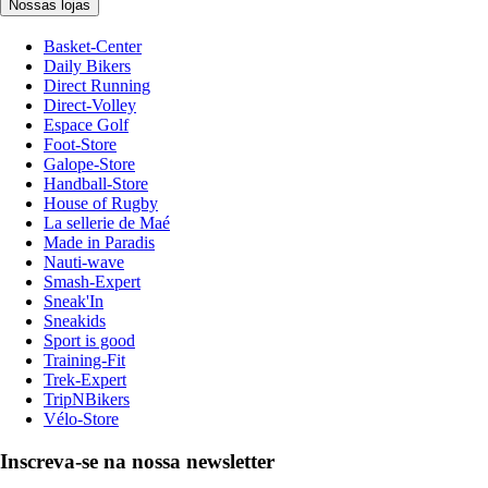
Nossas lojas
Basket-Center
Daily Bikers
Direct Running
Direct-Volley
Espace Golf
Foot-Store
Galope-Store
Handball-Store
House of Rugby
La sellerie de Maé
Made in Paradis
Nauti-wave
Smash-Expert
Sneak'In
Sneakids
Sport is good
Training-Fit
Trek-Expert
TripNBikers
Vélo-Store
Inscreva-se na nossa newsletter