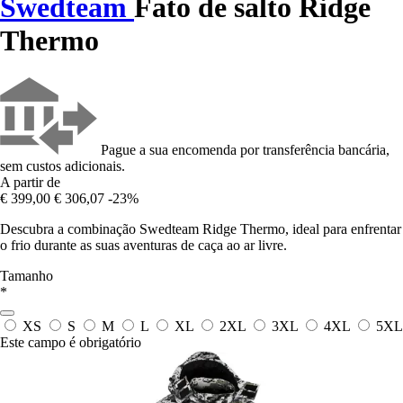
Swedteam
Fato de salto Ridge
Thermo
Pague a sua encomenda por transferência bancária,
sem custos adicionais.
A partir de
€ 399,00
€ 306,07
-23%
Descubra a combinação Swedteam Ridge Thermo, ideal para enfrentar
o frio durante as suas aventuras de caça ao ar livre.
Tamanho
*
XS
S
M
L
XL
2XL
3XL
4XL
5XL
Este campo é obrigatório