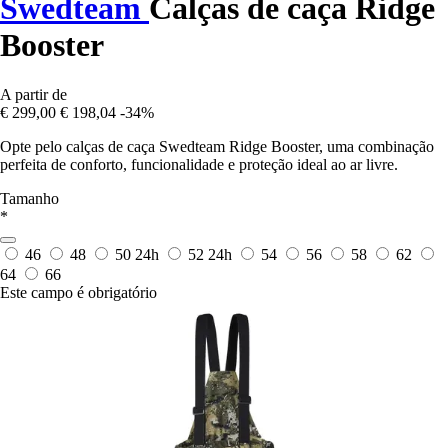
Swedteam
Calças de caça Ridge
Booster
A partir de
€ 299,00
€ 198,04
-34%
Opte pelo calças de caça Swedteam Ridge Booster, uma combinação
perfeita de conforto, funcionalidade e proteção ideal ao ar livre.
Tamanho
*
46
48
50
24h
52
24h
54
56
58
62
64
66
Este campo é obrigatório