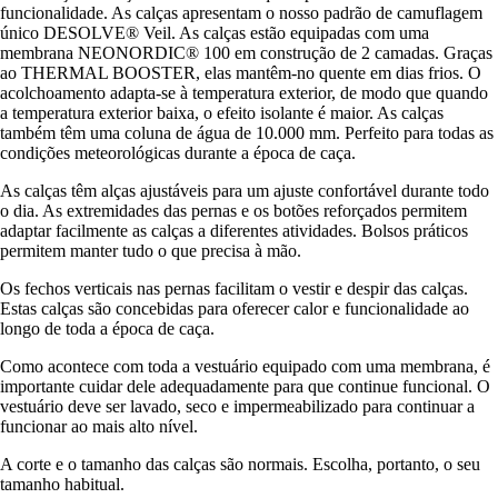
funcionalidade. As calças apresentam o nosso padrão de camuflagem
único DESOLVE® Veil. As calças estão equipadas com uma
membrana NEONORDIC® 100 em construção de 2 camadas. Graças
ao THERMAL BOOSTER, elas mantêm-no quente em dias frios. O
acolchoamento adapta-se à temperatura exterior, de modo que quando
a temperatura exterior baixa, o efeito isolante é maior. As calças
também têm uma coluna de água de 10.000 mm. Perfeito para todas as
condições meteorológicas durante a época de caça.
As calças têm alças ajustáveis para um ajuste confortável durante todo
o dia. As extremidades das pernas e os botões reforçados permitem
adaptar facilmente as calças a diferentes atividades. Bolsos práticos
permitem manter tudo o que precisa à mão.
Os fechos verticais nas pernas facilitam o vestir e despir das calças.
Estas calças são concebidas para oferecer calor e funcionalidade ao
longo de toda a época de caça.
Como acontece com toda a vestuário equipado com uma membrana, é
importante cuidar dele adequadamente para que continue funcional. O
vestuário deve ser lavado, seco e impermeabilizado para continuar a
funcionar ao mais alto nível.
A corte e o tamanho das calças são normais. Escolha, portanto, o seu
tamanho habitual.