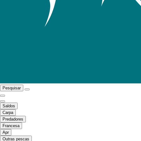
Pesquisar
Saldos
Carpa
Predadores
Francesa
Apr
Outras pescas