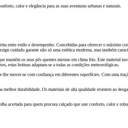
orto, calor e elegância para as suas aventuras urbanas e naturais.
ta entre estilo e desempenho. Concebidas para oferecer o máximo confor
sign cuidado garante não só uma estética moderna, mas também caracter
que mantém os seus pés quentes mesmo em clima frio. Este material ino
hos, estas botinas adaptam-se a todas as condições meteorológicas.
mite-lhe mover-se com confiança em diferentes superfícies. Com uma tra
melhor durabilidade. Os materiais de alta qualidade resistem ao desgas
a acertada para quem procura calçado que une conforto, calor e robuste