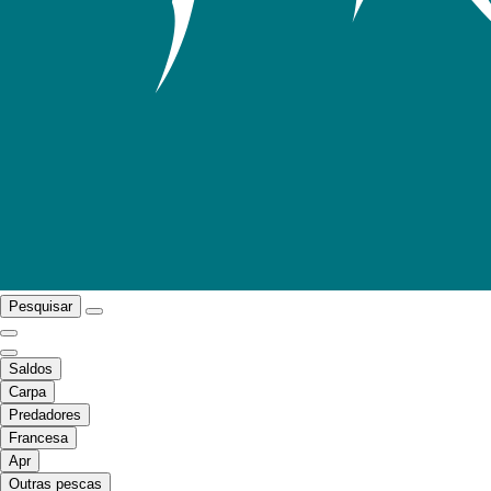
Pesquisar
Saldos
Carpa
Predadores
Francesa
Apr
Outras pescas