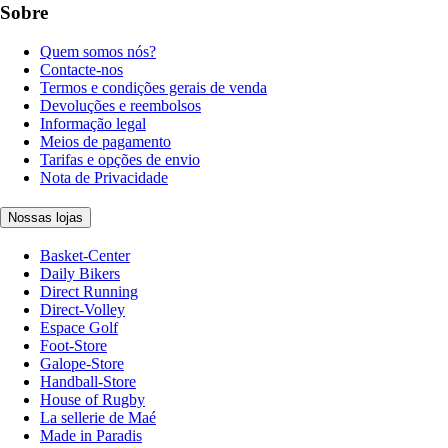
Sobre
Quem somos nós?
Contacte-nos
Termos e condições gerais de venda
Devoluções e reembolsos
Informação legal
Meios de pagamento
Tarifas e opções de envio
Nota de Privacidade
Nossas lojas
Basket-Center
Daily Bikers
Direct Running
Direct-Volley
Espace Golf
Foot-Store
Galope-Store
Handball-Store
House of Rugby
La sellerie de Maé
Made in Paradis