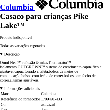
Columbia
Casaco para crianças Pike
Lake™
Produto indisponível
Todas as variações esgotadas
Descrição
Omni-Heat™ reflexão térmica.Thermarator™
isolamento.OUTGROWN™ sistema de crescimento.capuz fixo e
ajustável.capuz forrado a tafetá.bolsos de meios de
comunicação.bolsos com fecho de correr.bolsos com fecho de
correr.algemas ajustáveis.
Informações adicionais
Marca
Columbia
Referência do fornecedor
1799491-433
Cor
azul/azul
Cor
Azul