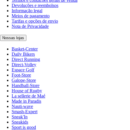
Termos e condições gerais de venda
Devoluções e reembolsos
Informação legal
Meios de pagamento
Tarifas e opções de envio
Nota de Privacidade
Nossas lojas
Basket-Center
Daily Bikers
Direct Running
Direct-Volley
Espace Golf
Foot-Store
Galope-Store
Handball-Store
House of Rugby
La sellerie de Maé
Made in Paradis
Nauti-wave
Smash-Expert
Sneak'In
Sneakids
Sport is good