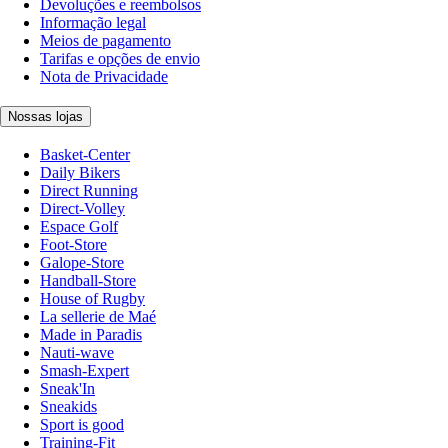
Devoluções e reembolsos
Informação legal
Meios de pagamento
Tarifas e opções de envio
Nota de Privacidade
Nossas lojas
Basket-Center
Daily Bikers
Direct Running
Direct-Volley
Espace Golf
Foot-Store
Galope-Store
Handball-Store
House of Rugby
La sellerie de Maé
Made in Paradis
Nauti-wave
Smash-Expert
Sneak'In
Sneakids
Sport is good
Training-Fit