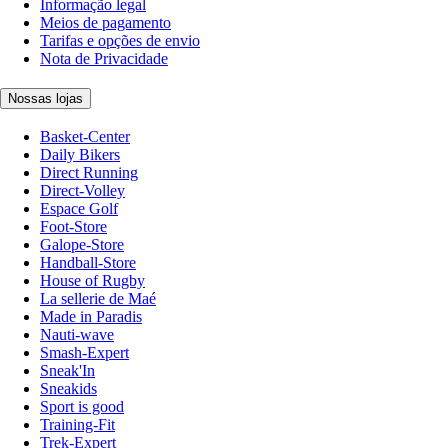
Informação legal
Meios de pagamento
Tarifas e opções de envio
Nota de Privacidade
Nossas lojas
Basket-Center
Daily Bikers
Direct Running
Direct-Volley
Espace Golf
Foot-Store
Galope-Store
Handball-Store
House of Rugby
La sellerie de Maé
Made in Paradis
Nauti-wave
Smash-Expert
Sneak'In
Sneakids
Sport is good
Training-Fit
Trek-Expert