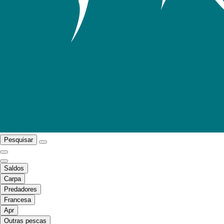
Pesquisar
Saldos
Carpa
Predadores
Francesa
Apr
Outras pescas