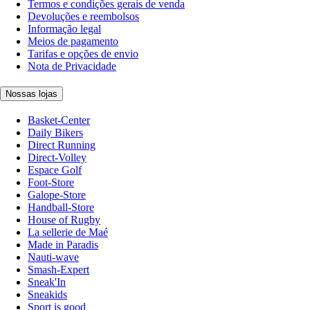
Termos e condições gerais de venda
Devoluções e reembolsos
Informação legal
Meios de pagamento
Tarifas e opções de envio
Nota de Privacidade
Nossas lojas
Basket-Center
Daily Bikers
Direct Running
Direct-Volley
Espace Golf
Foot-Store
Galope-Store
Handball-Store
House of Rugby
La sellerie de Maé
Made in Paradis
Nauti-wave
Smash-Expert
Sneak'In
Sneakids
Sport is good