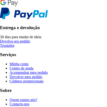
Entrega e devolução
30 dias para mudar de ideia
Devolva seu pedido
Trustpilot
Serviços
Minha conta
Centro de ajuda
Acompanhar meu pedido
Devolver meu pedido
Códigos promocionais
Sobre
Quem somos nós?
Contacte-nos