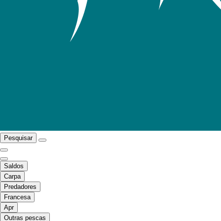
Pesquisar
Saldos
Carpa
Predadores
Francesa
Apr
Outras pescas