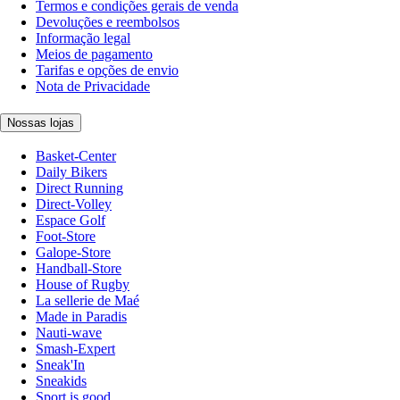
Termos e condições gerais de venda
Devoluções e reembolsos
Informação legal
Meios de pagamento
Tarifas e opções de envio
Nota de Privacidade
Nossas lojas
Basket-Center
Daily Bikers
Direct Running
Direct-Volley
Espace Golf
Foot-Store
Galope-Store
Handball-Store
House of Rugby
La sellerie de Maé
Made in Paradis
Nauti-wave
Smash-Expert
Sneak'In
Sneakids
Sport is good