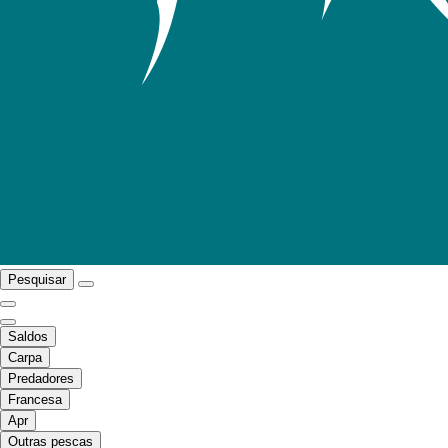
Pesquisar
Saldos
Carpa
Predadores
Francesa
Apr
Outras pescas