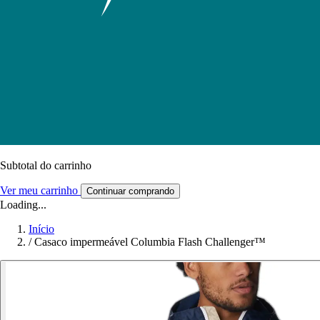
Subtotal do carrinho
Ver meu carrinho
Continuar comprando
Loading...
Início
/
Casaco impermeável Columbia Flash Challenger™