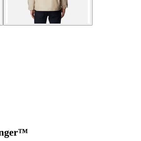
enger™