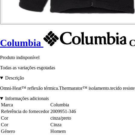
Columbia
C
Produto indisponível
Todas as variações esgotadas
Descrição
Omni-Heat™ reflexão térmica.Thermarator™ isolamento.tecido resistent
Informações adicionais
Marca
Columbia
Referência do fornecedor
2009951-346
Cor
cinza/preto
Cor
Cinza
Género
Homem