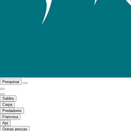
Pesquisar
Saldos
Carpa
Predadores
Francesa
Apr
Outras pescas