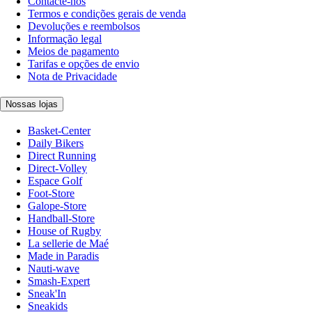
Contacte-nos
Termos e condições gerais de venda
Devoluções e reembolsos
Informação legal
Meios de pagamento
Tarifas e opções de envio
Nota de Privacidade
Nossas lojas
Basket-Center
Daily Bikers
Direct Running
Direct-Volley
Espace Golf
Foot-Store
Galope-Store
Handball-Store
House of Rugby
La sellerie de Maé
Made in Paradis
Nauti-wave
Smash-Expert
Sneak'In
Sneakids