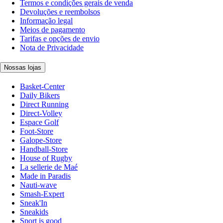
Termos e condições gerais de venda
Devoluções e reembolsos
Informação legal
Meios de pagamento
Tarifas e opções de envio
Nota de Privacidade
Nossas lojas
Basket-Center
Daily Bikers
Direct Running
Direct-Volley
Espace Golf
Foot-Store
Galope-Store
Handball-Store
House of Rugby
La sellerie de Maé
Made in Paradis
Nauti-wave
Smash-Expert
Sneak'In
Sneakids
Sport is good