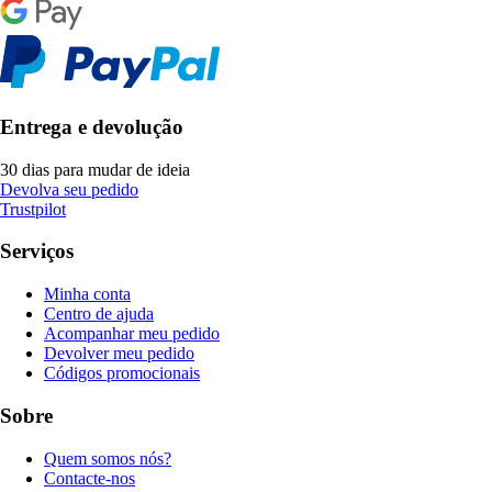
Entrega e devolução
30 dias para mudar de ideia
Devolva seu pedido
Trustpilot
Serviços
Minha conta
Centro de ajuda
Acompanhar meu pedido
Devolver meu pedido
Códigos promocionais
Sobre
Quem somos nós?
Contacte-nos