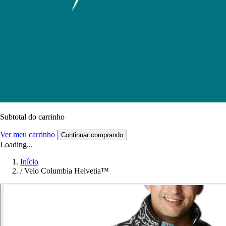
Subtotal do carrinho
Ver meu carrinho
Continuar comprando
Loading...
Início
/
Velo Columbia Helvetia™