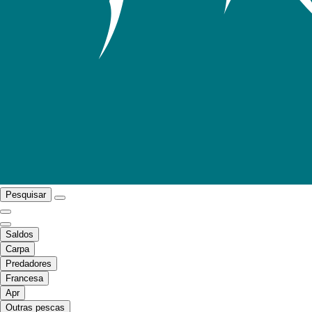
Pesquisar
Saldos
Carpa
Predadores
Francesa
Apr
Outras pescas