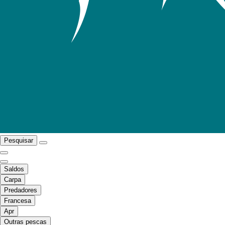
Pesquisar
Saldos
Carpa
Predadores
Francesa
Apr
Outras pescas