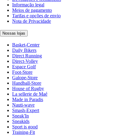
Informação legal
Meios de pagamento
Tarifas e opções de envio
Nota de Privacidade
Nossas lojas
Basket-Center
Daily Bikers
Direct Running
Direct-Volley
Espace Golf
Foot-Store
Galope-Store
Handball-Store
House of Rugby
La sellerie de Maé
Made in Paradis
Nauti-wave
Smash-Expert
Sneak'In
Sneakids
Sport is good
Training-Fit