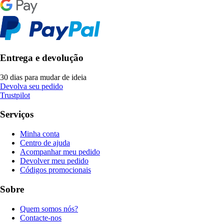
Entrega e devolução
30 dias para mudar de ideia
Devolva seu pedido
Trustpilot
Serviços
Minha conta
Centro de ajuda
Acompanhar meu pedido
Devolver meu pedido
Códigos promocionais
Sobre
Quem somos nós?
Contacte-nos