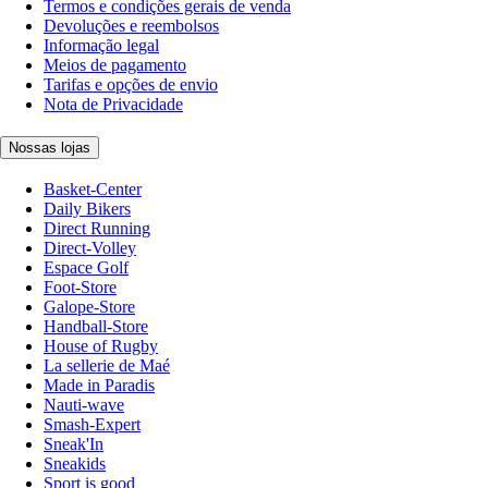
Termos e condições gerais de venda
Devoluções e reembolsos
Informação legal
Meios de pagamento
Tarifas e opções de envio
Nota de Privacidade
Nossas lojas
Basket-Center
Daily Bikers
Direct Running
Direct-Volley
Espace Golf
Foot-Store
Galope-Store
Handball-Store
House of Rugby
La sellerie de Maé
Made in Paradis
Nauti-wave
Smash-Expert
Sneak'In
Sneakids
Sport is good