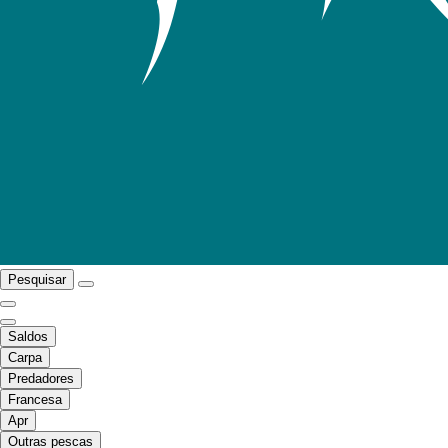
Pesquisar
Saldos
Carpa
Predadores
Francesa
Apr
Outras pescas