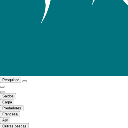
Pesquisar
Saldos
Carpa
Predadores
Francesa
Apr
Outras pescas