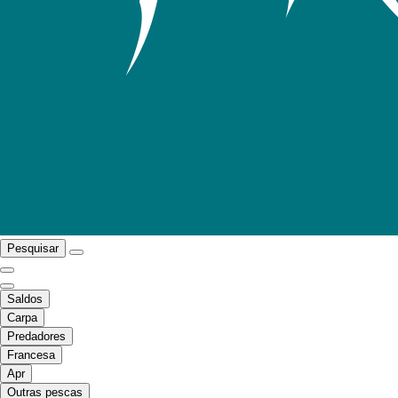
Pesquisar
Saldos
Carpa
Predadores
Francesa
Apr
Outras pescas