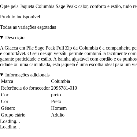
Opte pela Jaqueta Columbia Sage Peak: calor, conforto e estilo, tudo re
Produto indisponível
Todas as variações esgotadas
Descrição
A Giacca em Pile Sage Peak Full Zip da Columbia é a companheira perf
e confortável. O seu design versátil permite combiná-la facilmente co
garante praticidade e estilo. A bainha ajustável com cordão e os punhos
cidade ou uma caminhada, esta jaqueta é uma escolha ideal para um vi
Informações adicionais
Marca
Columbia
Referência do fornecedor
2095781-010
Cor
preto
Cor
Preto
Género
Homem
Grupo etário
Adulto
Loading...
Loading...