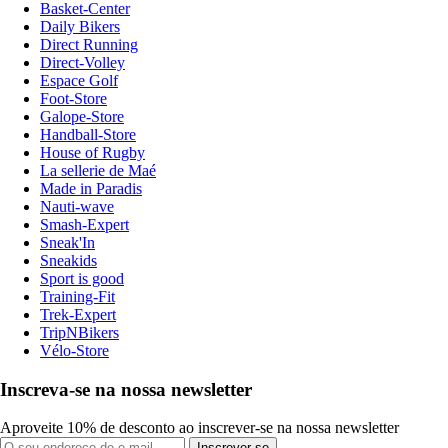
Basket-Center
Daily Bikers
Direct Running
Direct-Volley
Espace Golf
Foot-Store
Galope-Store
Handball-Store
House of Rugby
La sellerie de Maé
Made in Paradis
Nauti-wave
Smash-Expert
Sneak'In
Sneakids
Sport is good
Training-Fit
Trek-Expert
TripNBikers
Vélo-Store
Inscreva-se na nossa newsletter
Aproveite 10% de desconto ao inscrever-se na nossa newsletter
Inscrever-se