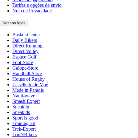
Tarifas e opções de envio
Nota de Privacidade
Nossas lojas
Basket-Center
Daily Bikers
Direct Running
Direct-Volley
Espace Golf
Foot-Store
Galope-Store
Handball-Store
House of Rugby
La sellerie de Maé
Made in Paradis
Nauti-wave
Smash-Expert
Sneak'In
Sneakids
Sport is good
Training-Fit
Trek-Expert
TripNBikers