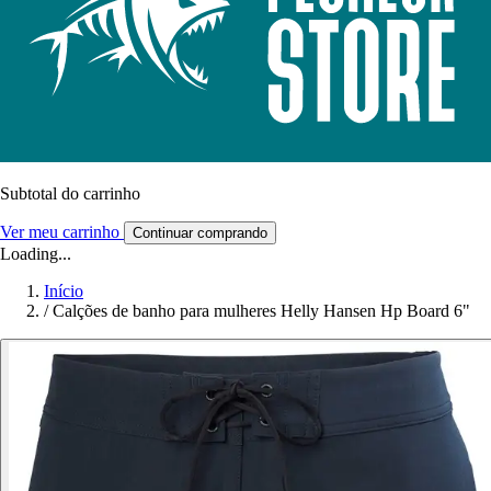
Subtotal do carrinho
Ver meu carrinho
Continuar comprando
Loading...
Início
/
Calções de banho para mulheres Helly Hansen Hp Board 6"