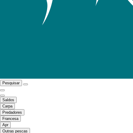
Pesquisar
Saldos
Carpa
Predadores
Francesa
Apr
Outras pescas