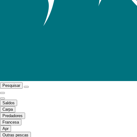
Pesquisar
Saldos
Carpa
Predadores
Francesa
Apr
Outras pescas