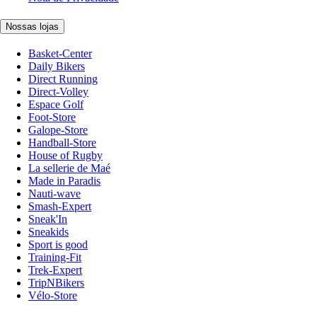
Nossas lojas
Basket-Center
Daily Bikers
Direct Running
Direct-Volley
Espace Golf
Foot-Store
Galope-Store
Handball-Store
House of Rugby
La sellerie de Maé
Made in Paradis
Nauti-wave
Smash-Expert
Sneak'In
Sneakids
Sport is good
Training-Fit
Trek-Expert
TripNBikers
Vélo-Store