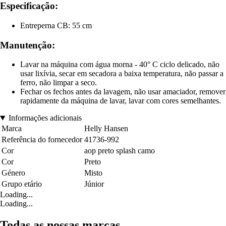
Especificação:
Entreperna CB: 55 cm
Manutenção:
Lavar na máquina com água morna - 40° C ciclo delicado, não
usar lixívia, secar em secadora a baixa temperatura, não passar a
ferro, não limpar a seco.
Fechar os fechos antes da lavagem, não usar amaciador, remover
rapidamente da máquina de lavar, lavar com cores semelhantes.
Informações adicionais
Marca
Helly Hansen
Referência do fornecedor
41736-992
Cor
aop preto splash camo
Cor
Preto
Género
Misto
Grupo etário
Júnior
Loading...
Loading...
Todas as nossas marcas