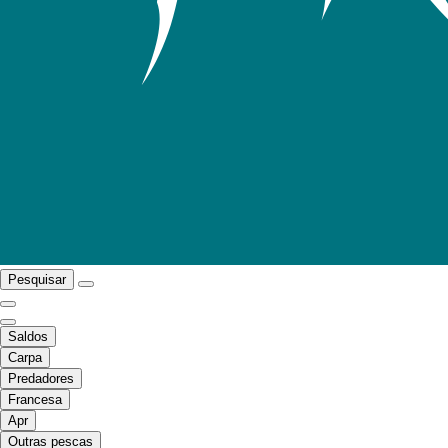
Pesquisar
Saldos
Carpa
Predadores
Francesa
Apr
Outras pescas