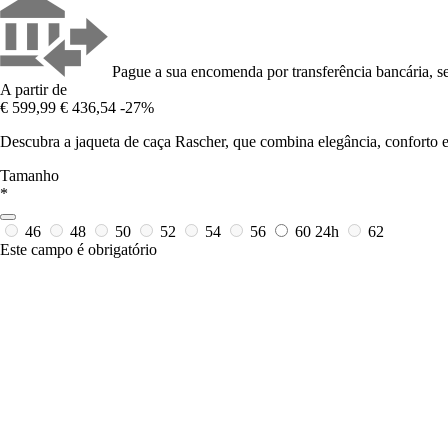
Pague a sua encomenda por transferência bancária, se
A partir de
€ 599,99
€ 436,54
-27%
Descubra a jaqueta de caça Rascher, que combina elegância, conforto e
Tamanho
*
46
48
50
52
54
56
60
24h
62
Este campo é obrigatório