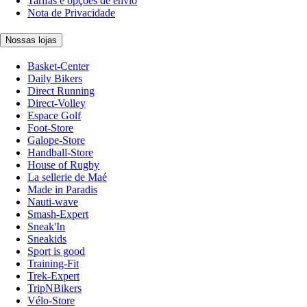
Tarifas e opções de envio
Nota de Privacidade
Nossas lojas
Basket-Center
Daily Bikers
Direct Running
Direct-Volley
Espace Golf
Foot-Store
Galope-Store
Handball-Store
House of Rugby
La sellerie de Maé
Made in Paradis
Nauti-wave
Smash-Expert
Sneak'In
Sneakids
Sport is good
Training-Fit
Trek-Expert
TripNBikers
Vélo-Store