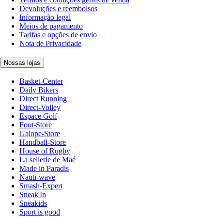
Devoluções e reembolsos
Informação legal
Meios de pagamento
Tarifas e opções de envio
Nota de Privacidade
Nossas lojas
Basket-Center
Daily Bikers
Direct Running
Direct-Volley
Espace Golf
Foot-Store
Galope-Store
Handball-Store
House of Rugby
La sellerie de Maé
Made in Paradis
Nauti-wave
Smash-Expert
Sneak'In
Sneakids
Sport is good