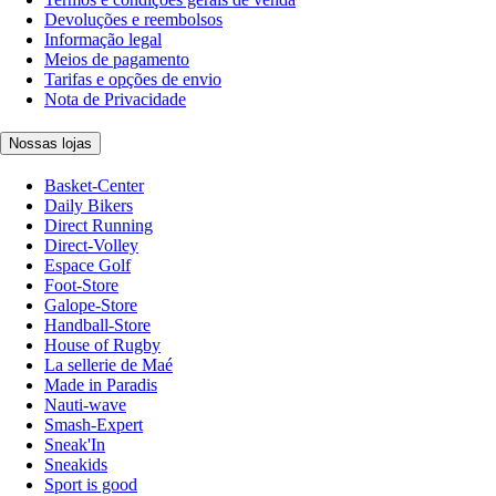
Devoluções e reembolsos
Informação legal
Meios de pagamento
Tarifas e opções de envio
Nota de Privacidade
Nossas lojas
Basket-Center
Daily Bikers
Direct Running
Direct-Volley
Espace Golf
Foot-Store
Galope-Store
Handball-Store
House of Rugby
La sellerie de Maé
Made in Paradis
Nauti-wave
Smash-Expert
Sneak'In
Sneakids
Sport is good