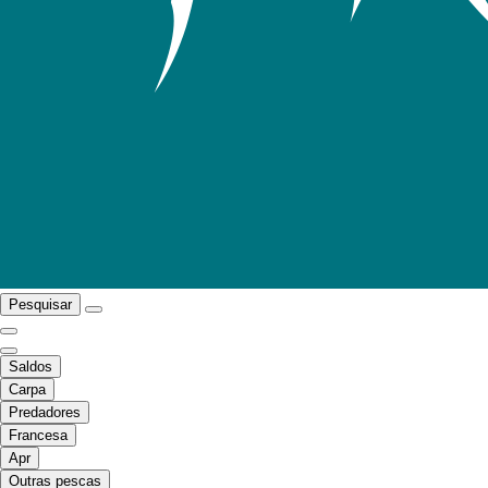
Pesquisar
Saldos
Carpa
Predadores
Francesa
Apr
Outras pescas