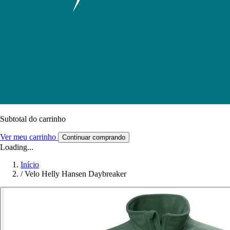
Subtotal do carrinho
Ver meu carrinho
Continuar comprando
Loading...
Início
/
Velo Helly Hansen Daybreaker