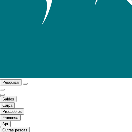
Pesquisar
Saldos
Carpa
Predadores
Francesa
Apr
Outras pescas