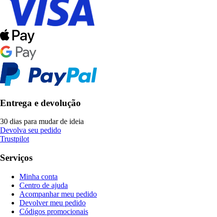
Entrega e devolução
30 dias para mudar de ideia
Devolva seu pedido
Trustpilot
Serviços
Minha conta
Centro de ajuda
Acompanhar meu pedido
Devolver meu pedido
Códigos promocionais