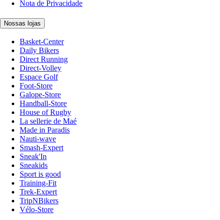
Nota de Privacidade
Nossas lojas
Basket-Center
Daily Bikers
Direct Running
Direct-Volley
Espace Golf
Foot-Store
Galope-Store
Handball-Store
House of Rugby
La sellerie de Maé
Made in Paradis
Nauti-wave
Smash-Expert
Sneak'In
Sneakids
Sport is good
Training-Fit
Trek-Expert
TripNBikers
Vélo-Store