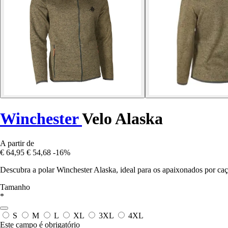
Winchester
Velo Alaska
A partir de
€ 64,95
€ 54,68
-16%
Descubra a polar Winchester Alaska, ideal para os apaixonados por caç
Tamanho
*
S
M
L
XL
3XL
4XL
Este campo é obrigatório