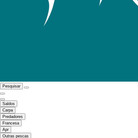
Pesquisar
Saldos
Carpa
Predadores
Francesa
Apr
Outras pescas