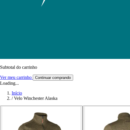
Subtotal do carrinho
Ver meu carrinho
Continuar comprando
Loading...
Início
/
Velo Winchester Alaska