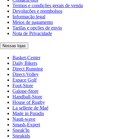
Termos e condições gerais de venda
Devoluções e reembolsos
Informação legal
Meios de pagamento
Tarifas e opções de envio
Nota de Privacidade
Nossas lojas
Basket-Center
Daily Bikers
Direct Running
Direct-Volley
Espace Golf
Foot-Store
Galope-Store
Handball-Store
House of Rugby
La sellerie de Maé
Made in Paradis
Nauti-wave
Smash-Expert
Sneak'In
Sneakids