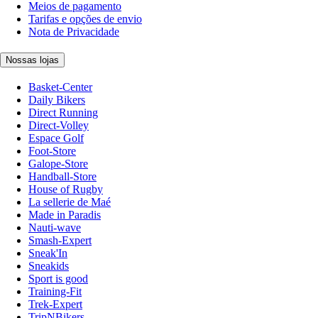
Meios de pagamento
Tarifas e opções de envio
Nota de Privacidade
Nossas lojas
Basket-Center
Daily Bikers
Direct Running
Direct-Volley
Espace Golf
Foot-Store
Galope-Store
Handball-Store
House of Rugby
La sellerie de Maé
Made in Paradis
Nauti-wave
Smash-Expert
Sneak'In
Sneakids
Sport is good
Training-Fit
Trek-Expert
TripNBikers