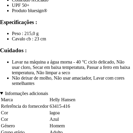
UPF 50+
Produto bluesign®
Especificações :
Peso : 215,0 g
Cavalo cb : 23 cm
Cuidados :
Lavar na máquina a água morna - 40 °C ciclo delicado, Não
usar cloro, Secar em baixa temperatura, Passar a ferro em baixa
temperatura, Não limpar a seco
Não deixar de molho, Não usar amaciador, Lavar com cores
semelhantes
Informações adicionais
Marca
Helly Hansen
Referência do fornecedor
63415-416
Cor
lagoa
Cor
Azul
Género
Homem
Grupo etário
Adulto