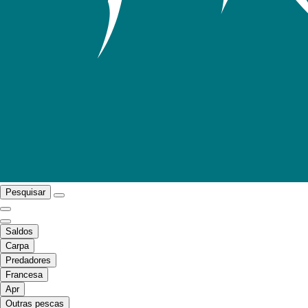
Pesquisar
Saldos
Carpa
Predadores
Francesa
Apr
Outras pescas