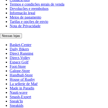
Termos e condições gerais de venda
Devoluções e reembolsos
Informação legal
Meios de pagamento
Tarifas e opções de envio
Nota de Privacidade
Nossas lojas
Basket-Center
Daily Bikers
Direct Running
Direct-Volley
Espace Golf
Foot-Store
Galope-Store
Handball-Store
House of Rugby
La sellerie de Maé
Made in Paradis
Nauti-wave
Smash-Expert
Sneak'In
Sneakids