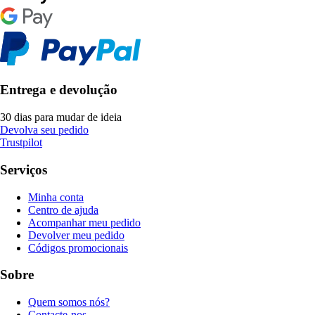
Entrega e devolução
30 dias para mudar de ideia
Devolva seu pedido
Trustpilot
Serviços
Minha conta
Centro de ajuda
Acompanhar meu pedido
Devolver meu pedido
Códigos promocionais
Sobre
Quem somos nós?
Contacte-nos