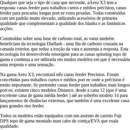
Qualquer que seja o tipo de cana que necessite, aAero X3 tem a
resposta: canas feeder para trabalhos curtos e médios précision, canas
feeder para pescarias longas port ee extra pesadas. Todas construídas
com um padrão muito elevado, utilizando acessórios de primeira
qualidade que complementam a qualidade dos blanks e as fantásticas
acções.
Construídas sobre uma base de carbono total, as varas também
beneficiam da tecnologia Diaflash - uma fita de carbono cruzada na
camada exterior, que reduz a torção da vara e aumenta a resposta. Esta
tecnologia foi desenvolvida emorigine para as canas spinning topo de
gama e continua a ser utilizada em muitos modelos em que é necessária
uma resposta e uma sensação.
Na gama Aero X3, encontrará três canas feeder Precision. Foram
concebidas para trabalhos curtos e médios port ee onde a précision é
muito importante. Se pretender canas feeder para trabalhos mais longos
port ee, existem cinco modelos Distance, desde a cana 12 (que é uma
excelente cana de gama média feeder ) até ao soberbo modelo 14 para
lançamentos de distâncias extremas, que também é uma excelente cana
para grandes rios feeder.
Todos os modelos estão equipados com um assento de carreto Fuji
DPS topo de gama montado num cabo de cortiça/EVA que exala
qualidade.