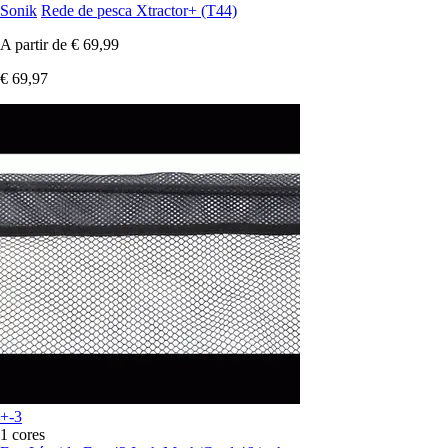
Sonik
Rede de pesca Xtractor+ (T44)
A partir de
€ 69,99
€ 69,97
+-3
1 cores