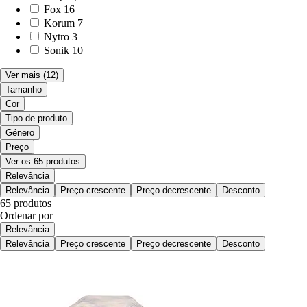
Fox
16
Korum
7
Nytro
3
Sonik
10
Ver mais
(12)
Tamanho
Cor
Tipo de produto
Género
Preço
Ver os 65 produtos
Relevância
Relevância
Preço crescente
Preço decrescente
Desconto
65 produtos
Ordenar por
Relevância
Relevância
Preço crescente
Preço decrescente
Desconto