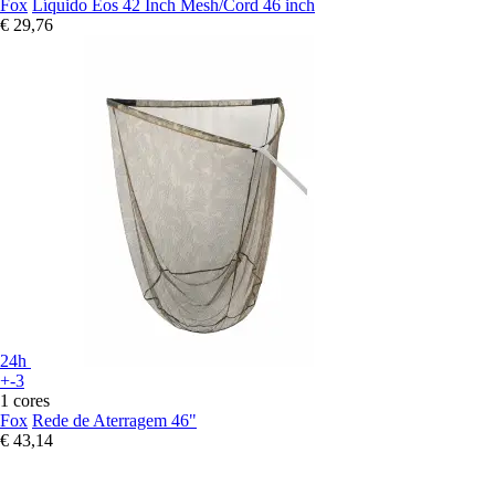
Fox
Líquido Eos 42 Inch Mesh/Cord 46 inch
€ 29,76
24h
+-3
1 cores
Fox
Rede de Aterragem 46"
€ 43,14