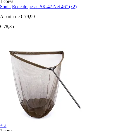
1 cores
Sonik
Rede de pesca SK-47 Net 46" (x2)
A partir de
€ 79,99
€ 78,85
+-3
1 cores