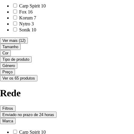
Carp Spirit
10
Fox
16
Korum
7
Nytro
3
Sonik
10
Ver mais
(12)
Tamanho
Cor
Tipo de produto
Género
Preço
Ver os 65 produtos
Rede
Filtros
Enviado no prazo de 24 horas
Marca
Carp Spirit
10