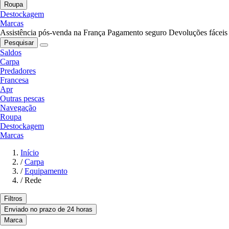
Roupa
Destockagem
Marcas
Assistência pós-venda na França
Pagamento seguro
Devoluções fáceis
Pesquisar
Saldos
Carpa
Predadores
Francesa
Apr
Outras pescas
Navegação
Roupa
Destockagem
Marcas
Início
/
Carpa
/
Equipamento
/
Rede
Filtros
Enviado no prazo de 24 horas
Marca