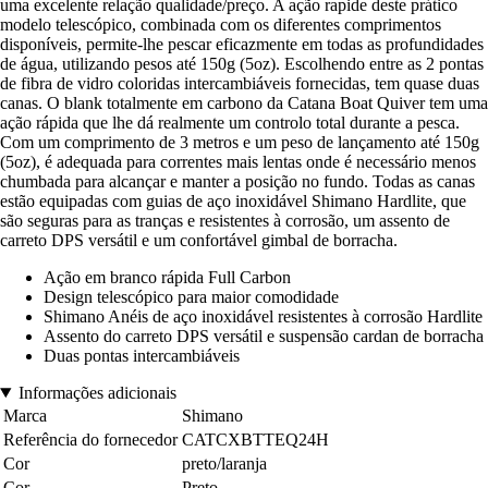
uma excelente relação qualidade/preço. A ação rapide deste prático
modelo telescópico, combinada com os diferentes comprimentos
disponíveis, permite-lhe pescar eficazmente em todas as profundidades
de água, utilizando pesos até 150g (5oz). Escolhendo entre as 2 pontas
de fibra de vidro coloridas intercambiáveis fornecidas, tem quase duas
canas. O blank totalmente em carbono da Catana Boat Quiver tem uma
ação rápida que lhe dá realmente um controlo total durante a pesca.
Com um comprimento de 3 metros e um peso de lançamento até 150g
(5oz), é adequada para correntes mais lentas onde é necessário menos
chumbada para alcançar e manter a posição no fundo. Todas as canas
estão equipadas com guias de aço inoxidável Shimano Hardlite, que
são seguras para as tranças e resistentes à corrosão, um assento de
carreto DPS versátil e um confortável gimbal de borracha.
Ação em branco rápida Full Carbon
Design telescópico para maior comodidade
Shimano Anéis de aço inoxidável resistentes à corrosão Hardlite
Assento do carreto DPS versátil e suspensão cardan de borracha
Duas pontas intercambiáveis
Informações adicionais
Marca
Shimano
Referência do fornecedor
CATCXBTTEQ24H
Cor
preto/laranja
Cor
Preto