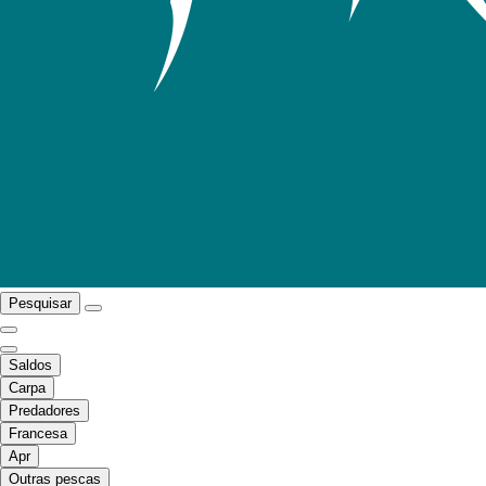
Pesquisar
Saldos
Carpa
Predadores
Francesa
Apr
Outras pescas