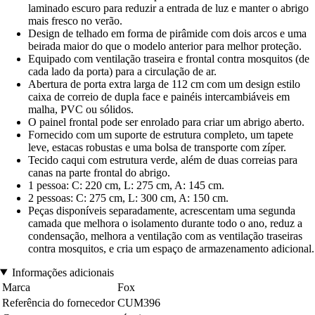
laminado escuro para reduzir a entrada de luz e manter o abrigo
mais fresco no verão.
Design de telhado em forma de pirâmide com dois arcos e uma
beirada maior do que o modelo anterior para melhor proteção.
Equipado com ventilação traseira e frontal contra mosquitos (de
cada lado da porta) para a circulação de ar.
Abertura de porta extra larga de 112 cm com um design estilo
caixa de correio de dupla face e painéis intercambiáveis em
malha, PVC ou sólidos.
O painel frontal pode ser enrolado para criar um abrigo aberto.
Fornecido com um suporte de estrutura completo, um tapete
leve, estacas robustas e uma bolsa de transporte com zíper.
Tecido caqui com estrutura verde, além de duas correias para
canas na parte frontal do abrigo.
1 pessoa: C: 220 cm, L: 275 cm, A: 145 cm.
2 pessoas: C: 275 cm, L: 300 cm, A: 150 cm.
Peças disponíveis separadamente, acrescentam uma segunda
camada que melhora o isolamento durante todo o ano, reduz a
condensação, melhora a ventilação com as ventilação traseiras
contra mosquitos, e cria um espaço de armazenamento adicional.
Informações adicionais
Marca
Fox
Referência do fornecedor
CUM396