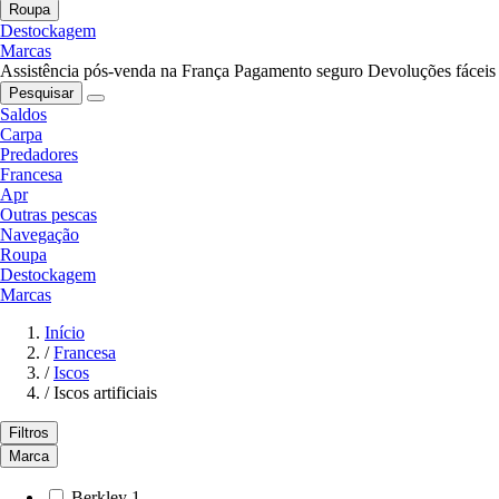
Roupa
Destockagem
Marcas
Assistência pós-venda na França
Pagamento seguro
Devoluções fáceis
Pesquisar
Saldos
Carpa
Predadores
Francesa
Apr
Outras pescas
Navegação
Roupa
Destockagem
Marcas
Início
/
Francesa
/
Iscos
/
Iscos artificiais
Filtros
Marca
Berkley
1