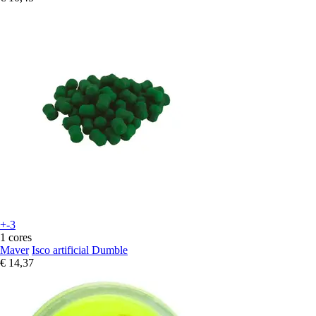
+-3
1 cores
Maver
Isco artificial Dumble
€ 14,37