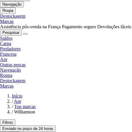
Navegação
Roupa
Destockagem
Marcas
Assistência pós-venda na França
Pagamento seguro
Devoluções fáceis
Pesquisar
Saldos
Carpa
Predadores
Francesa
Apr
Outras pescas
Navegação
Roupa
Destockagem
Marcas
Início
/
Apr
/
Top marcas
/
Williamson
Filtros
Enviado no prazo de 24 horas