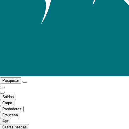
Pesquisar
Saldos
Carpa
Predadores
Francesa
Apr
Outras pescas