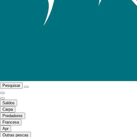
Pesquisar
Saldos
Carpa
Predadores
Francesa
Apr
Outras pescas